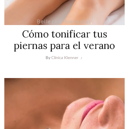
Belleza y bienestar
,
Cirugía estética corporal
,
Cómo tonificar tus
Medicina estética
piernas para el verano
By
Clínica Klenner