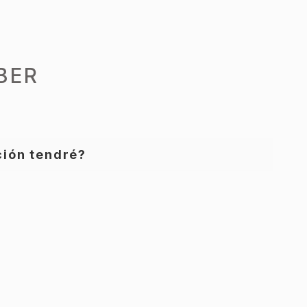
BER
ión tendré?