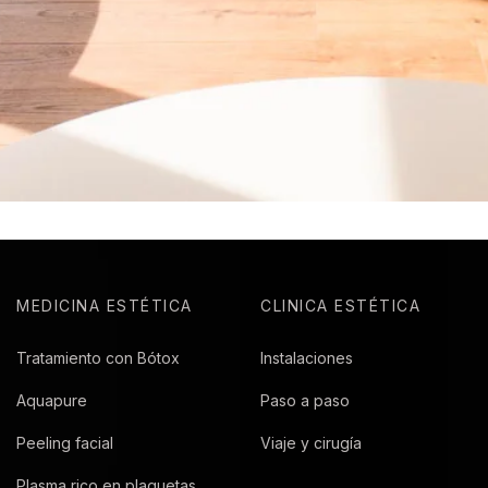
MEDICINA ESTÉTICA
CLINICA ESTÉTICA
Tratamiento con Bótox
Instalaciones
Aquapure
Paso a paso
Peeling facial
Viaje y cirugía
Plasma rico en plaquetas