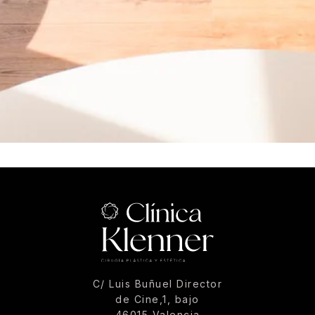
C/ Luis Buñuel Director
de Cine,1, bajo
46015 Valencia